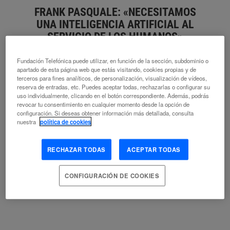
FRANK PASQUALE: «NECESITAMOS
UNA INTELIGENCIA ARTIFICIAL AL
SERVICIO DE LOS HUMANOS»
Fundación Telefónica puede utilizar, en función de la sección, subdominio o
JUAN M. ZAFRA
apartado de esta página web que estás visitando, cookies propias y de
ALGORITMO
AUTOMATIZACIÓN
BASE DE DATOS
terceros para fines analíticos, de personalización, visualización de vídeos,
reserva de entradas, etc. Puedes aceptar todas, rechazarlas o configurar su
COOPERACIÓN INTELECTUAL
DESARROLLO TECNOLÓGICO
uso individualmente, clicando en el botón correspondiente. Además, podrás
INTELIGENCIA ARTIFICIAL
MACHINE LEARNING
ROBÓTICA
revocar tu consentimiento en cualquier momento desde la opción de
TECNOLOGÍA ADECUADA
configuración. Si deseas obtener información más detallada, consulta
nuestra
política de cookies
RECHAZAR TODAS
ACEPTAR TODAS
DAVID VIVANCOS: «YA TENEMOS
CONFIGURACIÓN DE COOKIES
ALGORITMOS DE IA QUE COMPRENDEN
EL LENGUAJE MEJOR QUE LOS
HUMANOS»