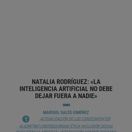
ISABEL CENAMOR: «LA CREATIVIDAD
DE LA IA PERMITE COMPRENDER
MEJOR CÓMO FUNCIONA LA HUMANA»
MARISOL SALES GIMÉNEZ
ALGORITMO
ANÁLISIS DE DATOS
CIBERSEGURIDAD
CREATIVIDAD
DERECHO A LA PRIVACIDAD
DESARROLLO DEL
LENGUAJE
DISCRIMINACIÓN
ESCENARIOS DE FUTURO
INTELIGENCIA ARTIFICIAL
NATALIA RODRÍGUEZ: «LA
INTELIGENCIA ARTIFICIAL NO DEBE
DEJAR FUERA A NADIE»
MARISOL SALES GIMÉNEZ
ACTUALIZACIÓN DE LOS CONOCIMIENTOS
ALGORITMO
CIBERSEGURIDAD
ÉTICA
INCLUSIÓN SOCIAL