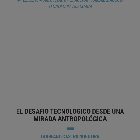
INTELIGENCIA ARTIFICIAL
INTERACCIÓN HOMBRE-MÁQUINA
TECNOLOGÍA ADECUADA
LA IA COMO MUSA
EVA ASTORGA
ALGORITMO
ARTE DIGITAL
ARTISTA
CREATIVIDAD
DISEÑO
EVOLUCIÓN
HISTORIA DEL ARTE
INTELIGENCIA
ARTIFICIAL
INTERACCIÓN HOMBRE-MÁQUINA
MÁQUINA
HERRAMIENTA
TECNOLOGÍA ADECUADA
EL DESAFÍO TECNOLÓGICO DESDE UNA
MIRADA ANTROPOLÓGICA
LAUREANO CASTRO NOGUEIRA