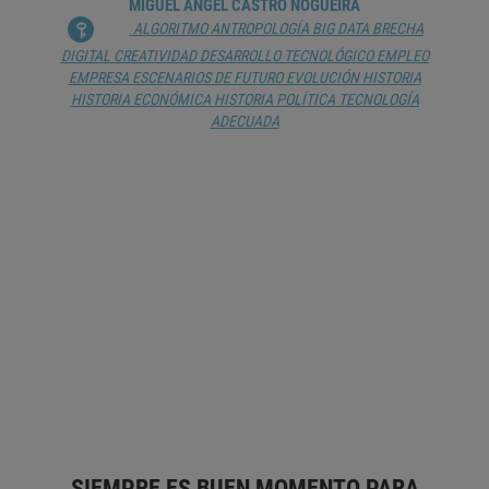
MIGUEL ÁNGEL CASTRO NOGUEIRA
ALGORITMO
ANTROPOLOGÍA
BIG DATA
BRECHA
DIGITAL
CREATIVIDAD
DESARROLLO TECNOLÓGICO
EMPLEO
EMPRESA
ESCENARIOS DE FUTURO
EVOLUCIÓN
HISTORIA
HISTORIA ECONÓMICA
HISTORIA POLÍTICA
TECNOLOGÍA
ADECUADA
MÁQUINAS INTELIGENTES
DOREEN A. RÍOS
ALGORITMO
ARTE DIGITAL
CHATBOT
CREATIVIDAD
CULTURA
DIGITALIZACIÓN
ESCENARIOS DE FUTURO
EVOLUCIÓN
HISTORIA DEL ARTE
IDENTIDAD
INTELIGENCIA
ARTIFICIAL
INTERNET
MACHINE LEARNING
TALENTO
SIEMPRE ES BUEN MOMENTO PARA