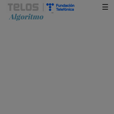
☰
Artículos etiquetados como
Algoritmo
POR QUÉ ABANDONAR X (TWITTER) NO
LLEVA A NINGUNA PARTE
JOSÉ MANUEL NOGUERA VIVO
ALFABETIZACIÓN
ALGORITMO
CAPITAL SOCIAL
INFORMACIÓN
MEDIOS DE COMUNICACIÓN
PERIODISMO