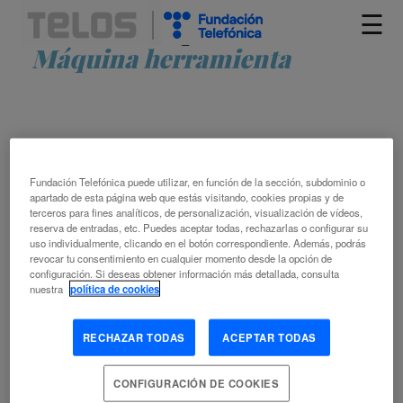
☰
Artículos etiquetados como
Máquina herramienta
Fundación Telefónica puede utilizar, en función de la sección, subdominio o
apartado de esta página web que estás visitando, cookies propias y de
terceros para fines analíticos, de personalización, visualización de vídeos,
reserva de entradas, etc. Puedes aceptar todas, rechazarlas o configurar su
LA IA COMO MUSA
uso individualmente, clicando en el botón correspondiente. Además, podrás
revocar tu consentimiento en cualquier momento desde la opción de
configuración. Si deseas obtener información más detallada, consulta
EVA ASTORGA
nuestra
política de cookies
ALGORITMO
ARTE DIGITAL
ARTISTA
CREATIVIDAD
DISEÑO
EVOLUCIÓN
HISTORIA DEL ARTE
INTELIGENCIA
RECHAZAR TODAS
ACEPTAR TODAS
ARTIFICIAL
INTERACCIÓN HOMBRE-MÁQUINA
MÁQUINA
HERRAMIENTA
TECNOLOGÍA ADECUADA
CONFIGURACIÓN DE COOKIES