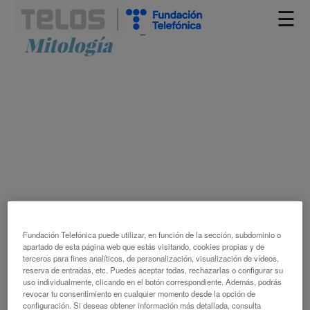
☰
Artículos etiquetados como
Mitología
EL MONSTRUO DE TAGUA TAGUA
MARIO TASCÓN
Fundación Telefónica puede utilizar, en función de la sección, subdominio o
CHILE
DESINFORMACIÓN
DIBUJO
EUROPA
FAKE
apartado de esta página web que estás visitando, cookies propias y de
NEWS
HISTORIA
LEYENDA
MITOLOGÍA
POSVERDAD
PRENSA
terceros para fines analíticos, de personalización, visualización de vídeos,
reserva de entradas, etc. Puedes aceptar todas, rechazarlas o configurar su
uso individualmente, clicando en el botón correspondiente. Además, podrás
revocar tu consentimiento en cualquier momento desde la opción de
configuración. Si deseas obtener información más detallada, consulta
YGGDRASIL