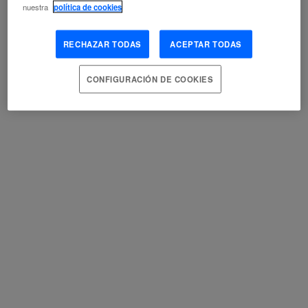
nuestra
política de cookies
SANTIAGO RINCÓN
RECHAZAR TODAS
ACEPTAR TODAS
APRENDIZAJE
BIG DATA
INTERÉS (APRENDIZAJE)
MACHINE LEARNING
MITOLOGÍA
CONFIGURACIÓN DE COOKIES
EURÍDICE CABAÑES: “SOMOS
CÍBORGS, PERSONAS HÍBRIDAS
FUNDIDAS CON LA TECNOLOGÍA”
JUAN M. ZAFRA
ALGORITMO
DIFERENCIA INDIVIDUAL
ÉTICA
FILOSOFÍA
FILOSOFÍA DE LA CIENCIA
FRONTERA
INTELIGENCIA ARTIFICIAL
MITOLOGÍA
REALIDAD VIRTUAL