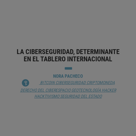
BLOCKCHAIN
CRIPTOMONEDA
DESARROLLO SOSTENIBLE
ECONOMÍA MEDIOAMBIENTAL
ÉTICA
ÉTICA DE LA CIENCIA
INTELIGENCIA ARTIFICIAL
NACIONES UNIDAS
OBJETIVOS DE
DESARROLLO SOSTENIBLE
RECURSOS ENERGÉTICOS
SOCIEDAD DIGITAL
TECNOLOGÍA
LA CIBERSEGURIDAD, DETERMINANTE
EN EL TABLERO INTERNACIONAL
NORA PACHECO
BITCOIN
CIBERSEGURIDAD
CRIPTOMONEDA
DERECHO DEL CIBERESPACIO
GEOTECNOLOGÍA
HACKER
HACKTIVISMO
SEGURIDAD DEL ESTADO
DEL BITCÓIN A LOS CONTRATOS