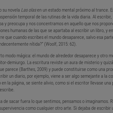
to su novela
Las olas
en un estado mental próximo al trance. E
uspensión temporal de las rutinas de la vida diaria. Al escribi
a y preocupa y nos concentramos en aquello que nos propone
ones humanas de las que se apartaba al escribir un libro, y en
re que cuando escribes el mundo desaparece, salvo esa parte
indecentemente nítida?” (Woolf, 2015: 62).
erto modo mágica: el mundo de alrededor desaparece y otro m
ritor-demiurgo. La escritura reviste un aura de misterio y qu
que parece (Barthes, 2009) y puede constituirse como una pr
bir un diario, por ejemplo, viene a ser algo semejante a la co
 en la página, se siente alivio, como si el escritor llevase un
 escribe.
cia de sacar fuera lo que sentimos, pensamos o imaginamos. R
upervivencia como cualquier otro arte. Si dejaba de escribir u