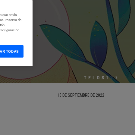
ÍDO
eb que estás
eos, reserva de
otón
onfiguración.
AR TODAS
TELOS
120
15 DE SEPTIEMBRE DE 2022