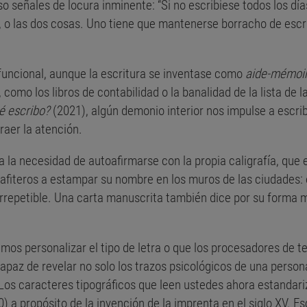
o señales de locura inminente: “Si no escribiese todos los dí
, o las dos cosas. Uno tiene que mantenerse borracho de escrit
 funcional, aunque la escritura se inventase como
aide-mémoi
, como los libros de contabilidad o la banalidad de la lista de
é escribo?
(2021), algún demonio interior nos impulse a escrib
raer la atención.
 la necesidad de autoafirmarse con la propia caligrafía, que 
afiteros a estampar su nombre en los muros de las ciudades: e
repetible. Una carta manuscrita también dice por su forma
s personalizar el tipo de letra o que los procesadores de text
apaz de revelar no solo los trazos psicológicos de una person
Los caracteres tipográficos que leen ustedes ahora estandari
) a propósito de la invención de la imprenta en el siglo XV. Es