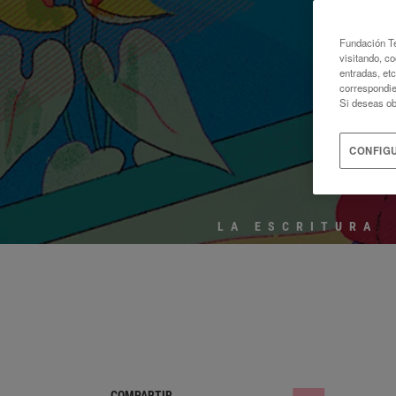
MU
Fundación Te
visitando, co
entradas, et
correspondie
Si deseas ob
CONFIG
LA ESCRITURA
COMPARTIR