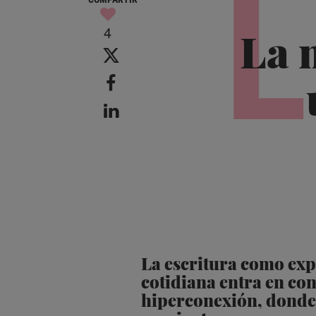
L
4
La 
La escritura como expe
cotidiana entra en conf
hiperconexión, donde l