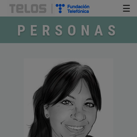
☰
PERSONAS