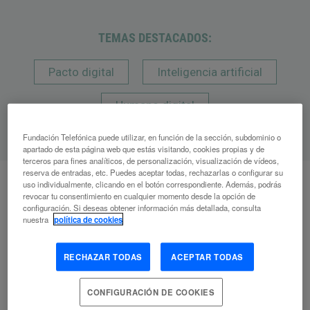
TEMAS DESTACADOS:
Pacto digital
Inteligencia artificial
Humano digital
Fundación Telefónica puede utilizar, en función de la sección, subdominio o
apartado de esta página web que estás visitando, cookies propias y de
terceros para fines analíticos, de personalización, visualización de vídeos,
reserva de entradas, etc. Puedes aceptar todas, rechazarlas o configurar su
uso individualmente, clicando en el botón correspondiente. Además, podrás
revocar tu consentimiento en cualquier momento desde la opción de
configuración. Si deseas obtener información más detallada, consulta
A
nuestra
política de cookies
Artículos
relacionados
RECHAZAR TODAS
ACEPTAR TODAS
CONFIGURACIÓN DE COOKIES