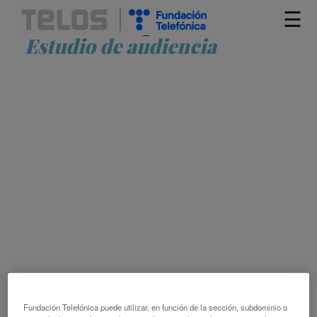
☰
Artículos etiquetados como
Estudio de audiencia
BIENVENIDA, VIEJA AMIGA
4.25 POLÍTICA Y BIENESTAR SOCIAL
5.45
TECNOLOGÍA DE LA INFORMACIÓN (EQUIPOS)
COMPORTAMIENTO INNOVADOR
CORONAVIRUS
DEMOCRACIA
ESTUDIO DE AUDIENCIA
EUROPA OCCIDENTAL
MEDICIÓN DE
AUDIENCIA
TELEVISIÓN
Fundación Telefónica puede utilizar, en función de la sección, subdominio o