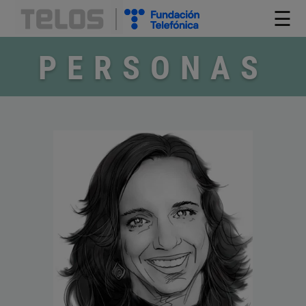
☰
PERSONAS