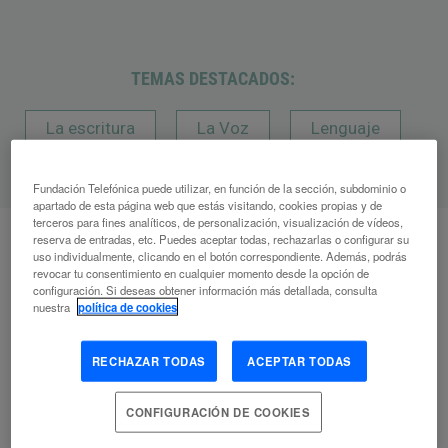
TEMAS DESTACADOS:
La escritura
La Voz
Lenguaje
Fundación Telefónica puede utilizar, en función de la sección, subdominio o
apartado de esta página web que estás visitando, cookies propias y de
terceros para fines analíticos, de personalización, visualización de vídeos,
reserva de entradas, etc. Puedes aceptar todas, rechazarlas o configurar su
uso individualmente, clicando en el botón correspondiente. Además, podrás
revocar tu consentimiento en cualquier momento desde la opción de
A
configuración. Si deseas obtener información más detallada, consulta
nuestra
política de cookies
Artículos
relacionados
RECHAZAR TODAS
ACEPTAR TODAS
CONFIGURACIÓN DE COOKIES