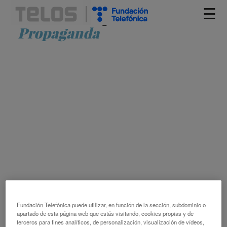
☰
Artículos etiquetados como
Propaganda
UNA APROXIMACIÓN LEGAL A LA
DESINFORMACIÓN EN LA SOCIEDAD
DIGITAL
VICENTE MORET
IGNACIO SÁNCHEZ
Fundación Telefónica puede utilizar, en función de la sección, subdominio o
DESINFORMACIÓN
LIBERTAD DE EXPRESIÓN
apartado de esta página web que estás visitando, cookies propias y de
MEDIOS DE COMUNICACIÓN
PERIODISMO
PLATAFORMA
terceros para fines analíticos, de personalización, visualización de vídeos,