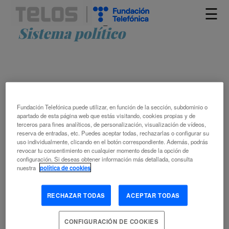
☰
Artículos etiquetados como
Sistema político
Fundación Telefónica puede utilizar, en función de la sección, subdominio o
apartado de esta página web que estás visitando, cookies propias y de
terceros para fines analíticos, de personalización, visualización de vídeos,
reserva de entradas, etc. Puedes aceptar todas, rechazarlas o configurar su
UNA APROXIMACIÓN LEGAL A LA
uso individualmente, clicando en el botón correspondiente. Además, podrás
DESINFORMACIÓN EN LA SOCIEDAD
revocar tu consentimiento en cualquier momento desde la opción de
DIGITAL
configuración. Si deseas obtener información más detallada, consulta
nuestra
política de cookies
VICENTE MORET
RECHAZAR TODAS
ACEPTAR TODAS
IGNACIO SÁNCHEZ
DESINFORMACIÓN
LIBERTAD DE EXPRESIÓN
MEDIOS DE COMUNICACIÓN
PERIODISMO
PLATAFORMA
CONFIGURACIÓN DE COOKIES