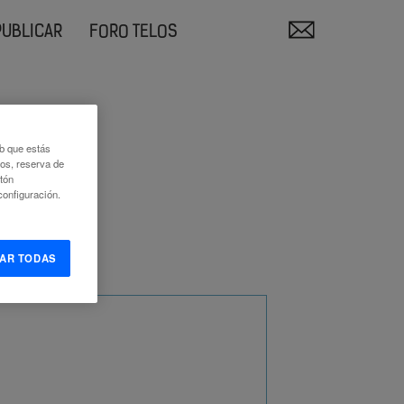
PUBLICAR
FORO TELOS
eb que estás
eos, reserva de
otón
onfiguración.
AR TODAS