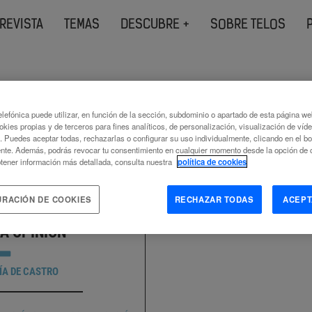
REVISTA
TEMAS
DESCUBRE +
SOBRE TELOS
s etiquetados como
lefónica puede utilizar, en función de la sección, subdominio o apartado de esta página w
ón comercial
okies propias y de terceros para fines analíticos, de personalización, visualización de víd
c. Puedes aceptar todas, rechazarlas o configurar su uso individualmente, clicando en el b
nte. Además, podrás revocar tu consentimiento en cualquier momento desde la opción de c
tener información más detallada, consulta nuestra
política de cookies
URACIÓN DE COOKIES
RECHAZAR TODAS
ACEPT
A OPINIÓN
ÍA DE CASTRO