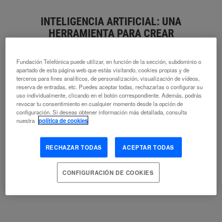
INTELIGENCIA ARTIFICIAL: UNA
HERRAMIENTA PARA CREAR
RODRIGO FÁBREGA
Fundación Telefónica puede utilizar, en función de la sección, subdominio o
apartado de esta página web que estás visitando, cookies propias y de
APRENDIZAJE
CREATIVIDAD
DOCENTE
EDUCACIÓN
terceros para fines analíticos, de personalización, visualización de vídeos,
ESTUDIANTE
ÉTICA
EVOLUCIÓN
FILOSOFÍA
INNOVACIÓN
reserva de entradas, etc. Puedes aceptar todas, rechazarlas o configurar su
EDUCACIONAL
INTELIGENCIA ARTIFICIAL
INTERACCIÓN
uso individualmente, clicando en el botón correspondiente. Además, podrás
revocar tu consentimiento en cualquier momento desde la opción de
HOMBRE-MÁQUINA
LENGUAJE DE PROGRAMACIÓN
configuración. Si deseas obtener información más detallada, consulta
TECNOLOGÍA ADECUADA
nuestra
política de cookies
RECHAZAR TODAS
ACEPTAR TODAS
ORILLA A, ORILLA B
CONFIGURACIÓN DE COOKIES
CARMEN TORRIJOS
ALGORITMO
CHATBOT
CREATIVIDAD
EDUCACIÓN
ESCRITURA
ESTUDIANTE
INFORMACIÓN
INTELIGENCIA