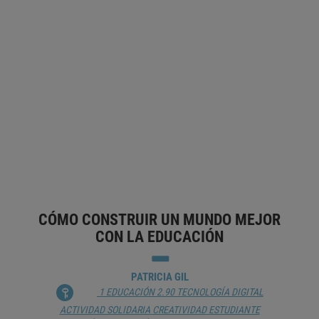
ESTRATEGIA PARA CONQUISTAR EL
APRENDIZAJE
ANTONIO FERNÁNDEZ COCA
1 EDUCACIÓN
1.60 ENSEÑANZA Y FORMACIÓN
APRENDIZAJE
BRECHA GENERACIONAL
COMUNICACIÓN
DESARROLLO DEL LENGUAJE
ESTUDIANTE
EVOLUCIÓN
NARRACIÓN DE CUENTOS
TRIBU
UNIVERSIDAD
CÓMO CONSTRUIR UN MUNDO MEJOR
CON LA EDUCACIÓN
PATRICIA GIL
1 EDUCACIÓN
2.90 TECNOLOGÍA DIGITAL
ACTIVIDAD SOLIDARIA
CREATIVIDAD
ESTUDIANTE