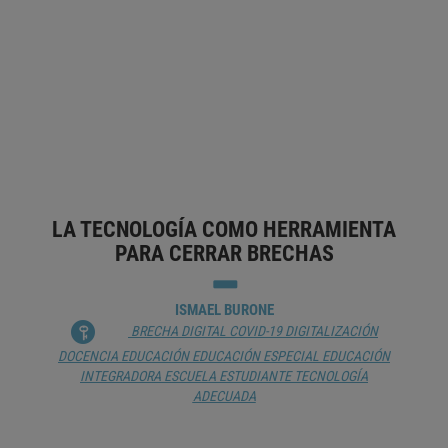
MARÍA EUGENIA MACIÁ
JAVIER CAMACHO
ARQUITECTURA
CHATBOT
CONOCIMIENTO
CREATIVIDAD
DISEÑO ARQUITECTÓNICO
DOCENTE
EMPLEO
ENSEÑANZA DE LA ARQUITECTURA
ESTUDIANTE
INTELIGENCIA ARTIFICIAL
INTERACCIÓN HOMBRE-MÁQUINA
UNIVERSIDAD
LA TECNOLOGÍA COMO HERRAMIENTA
PARA CERRAR BRECHAS
ISMAEL BURONE
BRECHA DIGITAL
COVID-19
DIGITALIZACIÓN
DOCENCIA
EDUCACIÓN
EDUCACIÓN ESPECIAL
EDUCACIÓN
INTEGRADORA
ESCUELA
ESTUDIANTE
TECNOLOGÍA
ADECUADA