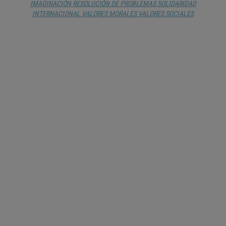
IMAGINACIÓN
RESOLUCIÓN DE PROBLEMAS
SOLIDARIDAD
INTERNACIONAL
VALORES MORALES
VALORES SOCIALES
NI ALMACENES, NI GORDOS, NI
BANQUEROS: CRÍTICOS, AUTÓNOMOS,
PROLÍFICOS, CONECTADOS Y EN
CONTACTO CON LA NATURALEZA.
CÓMO SON NUESTROS ESTUDIANTES
EN EL SIGLO XXI
JOAQUÍN RODRÍGUEZ
1 EDUCACIÓN
ANÁLISIS DE REDES
CONSERVACIÓN
DE LA NATURALEZA
CORONAVIRUS
DESARROLLO SOSTENIBLE
ESCUELA
ESTUDIANTE
MEDIOS SOCIALES
TALENTO