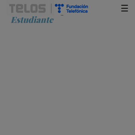
☰
Artículos etiquetados como
Estudiante
¿PUEDE UN ROBOT REEMPLAZAR A UN
PROFESOR?
DEBORA SCHAPIRA
COMPETENCIAS DIGITALES
DOCENTE
EDUCACIÓN
ENSEÑANZA
ESTUDIANTE
INTELIGENCIA ARTIFICIAL
IV
REVOLUCIÓN INDUSTRIAL
TECNOLOGÍA ADECUADA