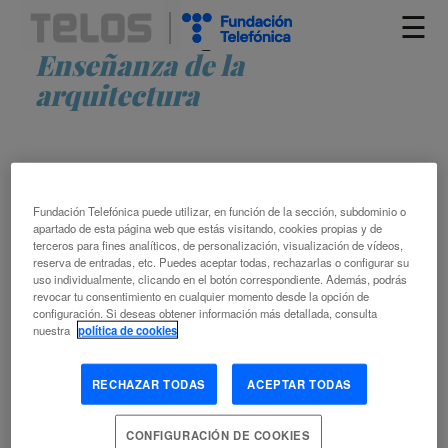
☰
Artículos etiquetados como
Enseñanza de la
arquitectura
Fundación Telefónica puede utilizar, en función de la sección, subdominio o
apartado de esta página web que estás visitando, cookies propias y de
terceros para fines analíticos, de personalización, visualización de vídeos,
LA VANGUARDIA DE LA
reserva de entradas, etc. Puedes aceptar todas, rechazarlas o configurar su
uso individualmente, clicando en el botón correspondiente. Además, podrás
ARQUITECTURA EDUCATIVA
revocar tu consentimiento en cualquier momento desde la opción de
configuración. Si deseas obtener información más detallada, consulta
nuestra
política de cookies
MARÍA EUGENIA MACIÁ
JAVIER CAMACHO
ARQUITECTURA
CHATBOT
CONOCIMIENTO
RECHAZAR TODAS
ACEPTAR TODAS
CREATIVIDAD
DISEÑO ARQUITECTÓNICO
DOCENTE
EMPLEO
ENSEÑANZA DE LA ARQUITECTURA
ESTUDIANTE
CONFIGURACIÓN DE COOKIES
INTELIGENCIA ARTIFICIAL
INTERACCIÓN HOMBRE-MÁQUINA