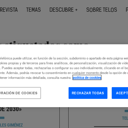
REVISTA
TEMAS
DESCUBRE +
SOBRE TELOS
s etiquetados como
e las mujeres
lefónica puede utilizar, en función de la sección, subdominio o apartado de esta página w
okies propias y de terceros para fines analíticos, de personalización, visualización de víd
c. Puedes aceptar todas, rechazarlas o configurar su uso individualmente, clicando en el b
nte. Además, podrás revocar tu consentimiento en cualquier momento desde la opción de c
tener información más detallada, consulta nuestra
política de cookies
URACIÓN DE COOKIES
RECHAZAR TODAS
ACEPT
N: «MI OBJETIVO ES
FORO TELOS 2023: C
LONES DE ÁRBOLES
GÉN
DE 2030»
TE
LES GIMÉNEZ