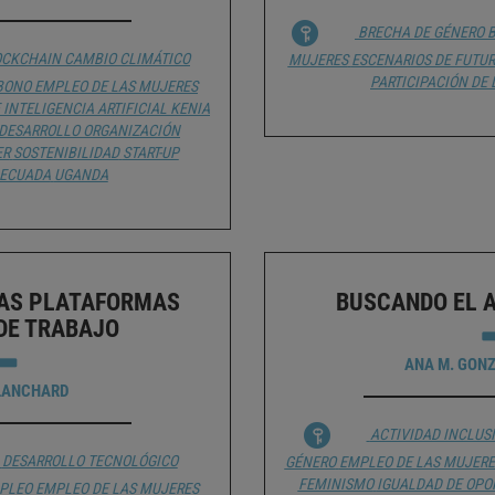
BRECHA DE GÉNERO
B
OCKCHAIN
CAMBIO CLIMÁTICO
MUJERES
ESCENARIOS DE FUTU
PARTICIPACIÓN DE
RBONO
EMPLEO DE LAS MUJERES
INTELIGENCIA ARTIFICIAL
KENIA
 DESARROLLO
ORGANIZACIÓN
ER
SOSTENIBILIDAD
START-UP
DECUADA
UGANDA
LAS PLATAFORMAS
BUSCANDO EL A
 DE TRABAJO
ANA M. GON
BLANCHARD
ACTIVIDAD INCLUS
DESARROLLO TECNOLÓGICO
GÉNERO
EMPLEO DE LAS MUJERE
FEMINISMO
IGUALDAD DE OPO
PLEO
EMPLEO DE LAS MUJERES