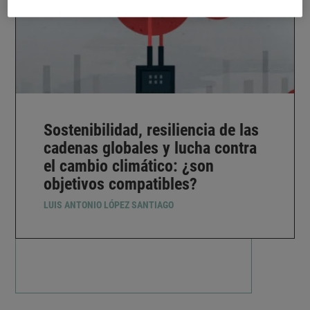
Sostenibilidad, resiliencia de las
cadenas globales y lucha contra
el cambio climático: ¿son
objetivos compatibles?
LUIS ANTONIO LÓPEZ SANTIAGO