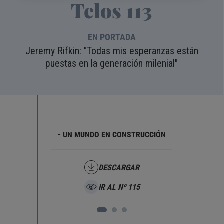
Telos 113
EN PORTADA
Jeremy Rifkin: "Todas mis esperanzas están
puestas en la generación milenial"
RO
- UN MUNDO EN CONSTRUCCIÓN
- 
DESCARGAR
IR AL Nº 115