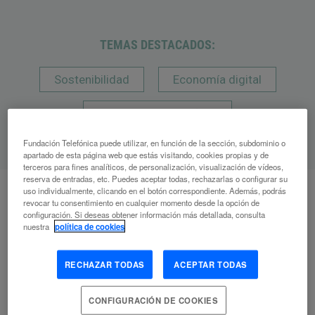
TEMAS DESTACADOS:
Sostenibilidad
Economía digital
Creadores del mañana
Fundación Telefónica puede utilizar, en función de la sección, subdominio o
apartado de esta página web que estás visitando, cookies propias y de
terceros para fines analíticos, de personalización, visualización de vídeos,
reserva de entradas, etc. Puedes aceptar todas, rechazarlas o configurar su
uso individualmente, clicando en el botón correspondiente. Además, podrás
revocar tu consentimiento en cualquier momento desde la opción de
configuración. Si deseas obtener información más detallada, consulta
A
nuestra
política de cookies
Artículos
relacionados
RECHAZAR TODAS
ACEPTAR TODAS
CONFIGURACIÓN DE COOKIES