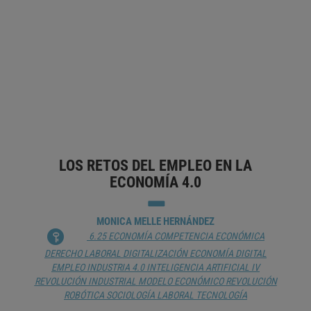
JOSÉ JOAQUÍN FLECHOSO
SEBASTIÁN REYNA FERNÁNDEZ
6.85 TRABAJO
CORONAVIRUS
DERECHO A LA
DESCONEXIÓN DIGITAL
DERECHO DE LOS CONTRATOS
DERECHO LABORAL
EMPLEO
MERCADO DE TRABAJO
SOCIEDAD FUTURA
TELETRABAJO
TRABAJO HÍBRIDO
LOS RETOS DEL EMPLEO EN LA
ECONOMÍA 4.0
MONICA MELLE HERNÁNDEZ
6.25 ECONOMÍA
COMPETENCIA ECONÓMICA
DERECHO LABORAL
DIGITALIZACIÓN
ECONOMÍA DIGITAL
EMPLEO
INDUSTRIA 4.0
INTELIGENCIA ARTIFICIAL
IV
REVOLUCIÓN INDUSTRIAL
MODELO ECONÓMICO
REVOLUCIÓN
ROBÓTICA
SOCIOLOGÍA LABORAL
TECNOLOGÍA