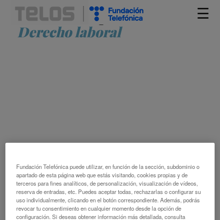
☰
Artículos etiquetados como
Derecho laboral
TELOS 121 REFLEXIONA SOBRE EL
FUTURO DEL TRABAJO
Fundación Telefónica puede utilizar, en función de la sección, subdominio o
TELOS
apartado de esta página web que estás visitando, cookies propias y de
ARTE DIGITAL
CONTRATO SOCIAL
DERECHO
terceros para fines analíticos, de personalización, visualización de vídeos,
reserva de entradas, etc. Puedes aceptar todas, rechazarlas o configurar su
LABORAL
DESIGUALDAD SOCIAL
EMPLEO
EMPRESA
uso individualmente, clicando en el botón correspondiente. Además, podrás
ESCENARIOS DE FUTURO
FORMACIÓN
INNOVACIÓN
revocar tu consentimiento en cualquier momento desde la opción de
EMPRESARIAL
INTELIGENCIA ARTIFICIAL
LIDERAZGO
configuración. Si deseas obtener información más detallada, consulta