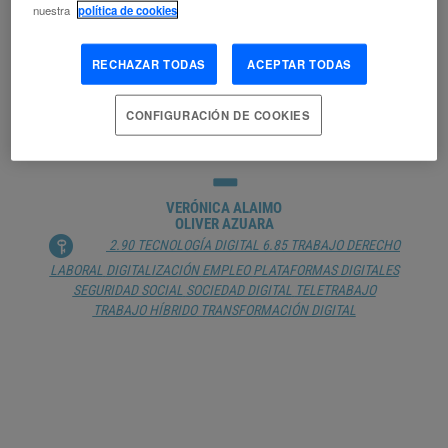
MOVILIDAD LABORAL
TALENTO
TELETRABAJO
TRABAJADOR
nuestra
política de cookies
TRABAJO
RECHAZAR TODAS
ACEPTAR TODAS
PLATAFORMAS DIGITALES Y
CONFIGURACIÓN DE COOKIES
TELETRABAJO EN LA NUEVA
NORMALIDAD
VERÓNICA ALAIMO
OLIVER AZUARA
2.90 TECNOLOGÍA DIGITAL
6.85 TRABAJO
DERECHO
LABORAL
DIGITALIZACIÓN
EMPLEO
PLATAFORMAS DIGITALES
SEGURIDAD SOCIAL
SOCIEDAD DIGITAL
TELETRABAJO
TRABAJO HÍBRIDO
TRANSFORMACIÓN DIGITAL
TELETRABAJO Y DESCONEXIÓN
DIGITAL