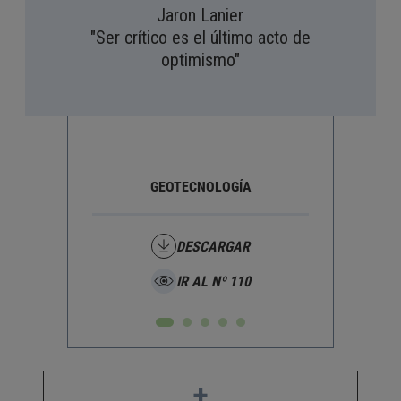
Jaron Lanier
"Ser crítico es el último acto de
optimismo"
GEOTECNOLOGÍA
HUMAN
DESCARGAR
IR AL Nº 110
+