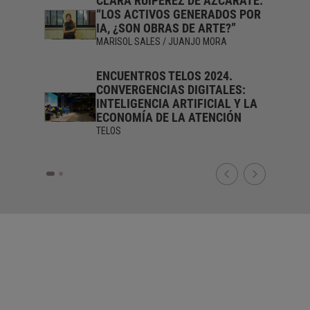
TE: “NO
CLARA RUIPÉREZ DE AZCÁRATE:
E LA
“LOS ACTIVOS GENERADOS POR
 DE LA
IA, ¿SON OBRAS DE ARTE?”
MARISOL SALES / JUANJO MORA
RA
ENCUENTROS TELOS 2024.
ONE UNA
CONVERGENCIAS DIGITALES:
LA
INTELIGENCIA ARTIFICIAL Y LA
 HOY”
ECONOMÍA DE LA ATENCIÓN
RA
TELOS