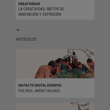
CREATIVIDAD
LA CREATIVIDAD: MOTOR DE
INNOVACIÓN Y EXPRESIÓN
ARTÍCULOS
UN PACTO DIGITAL EUROPEO
FRANK P
INTELIGE
POR DÁCIL JIMÉNEZ DELGADO
HUMANO
POR JUA