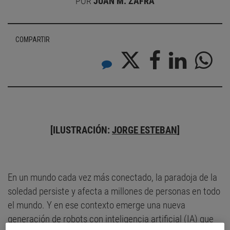
POR
JUAN M. ZAFRA
COMPARTIR
[ILUSTRACIÓN:
JORGE ESTEBAN
]
En un mundo cada vez más conectado, la paradoja de la
soledad persiste y afecta a millones de personas en todo
el mundo. Y en ese contexto emerge una nueva
generación de robots con inteligencia artificial (IA) que