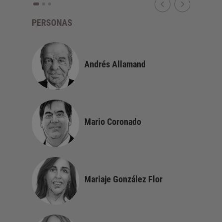
PERSONAS
Andrés Allamand
nion
Mario Coronado
Mariaje González Flor