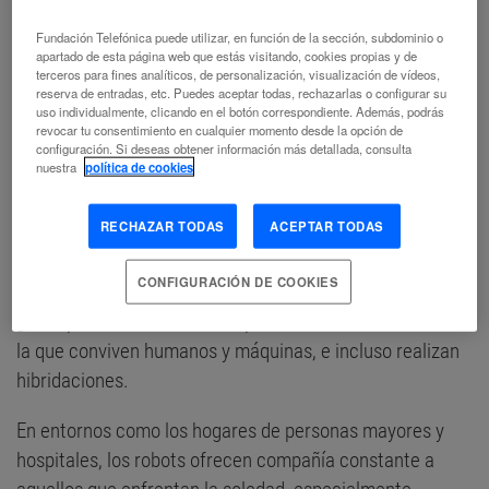
empiezan siendo un aparato —un cacharro, para muchas
de las visitas— y terminan siendo lo más apreciado en el
Fundación Telefónica puede utilizar, en función de la sección, subdominio o
apartado de esta página web que estás visitando, cookies propias y de
hogar.
terceros para fines analíticos, de personalización, visualización de vídeos,
reserva de entradas, etc. Puedes aceptar todas, rechazarlas o configurar su
Las máquinas, de las que ya se comercializan
uso individualmente, clicando en el botón correspondiente. Además, podrás
revocar tu consentimiento en cualquier momento desde la opción de
masivamente modelos diferentes, al principio son solo
configuración. Si deseas obtener información más detallada, consulta
nuestra
política de cookies
robots y acaban convertidas en compañeras y
compañeros —con capacidad para elegir la voz femenina
RECHAZAR TODAS
ACEPTAR TODAS
o masculina con la que se expresan—, más cercanos
emocionalmente a sus propietarios que la mayoría de los
CONFIGURACIÓN DE COOKIES
humanos con los que se han cruzado en sus vidas.
¿Distopía? Quizás es una utopía con visos de realidad en
la que conviven humanos y máquinas, e incluso realizan
hibridaciones.
En entornos como los hogares de personas mayores y
hospitales, los robots ofrecen compañía constante a