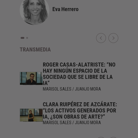
Eva Herrero
TRANSMEDIA
A IA ES
ROGER CASAS-ALATRISTE: “NO
NUEVA Y
HAY NINGÚN ESPACIO DE LA
UE VA A
SOCIEDAD QUE SE LIBRE DE LA
IA”
RA
MARISOL SALES / JUANJO MORA
ONE UNA
CLARA RUIPÉREZ DE AZCÁRATE:
LA
“LOS ACTIVOS GENERADOS POR
 HOY”
IA, ¿SON OBRAS DE ARTE?”
RA
MARISOL SALES / JUANJO MORA