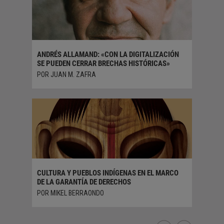
A
ANDRÉS ALLAMAND: «CON LA DIGITALIZACIÓN
LA TECN
SE PUEDEN CERRAR BRECHAS HISTÓRICAS»
HACIA U
POR JUAN M. ZAFRA
POR NAC
CULTURA Y PUEBLOS INDÍGENAS EN EL MARCO
JUVENTU
DE LA GARANTÍA DE DERECHOS
DIGITAL
POR MIKEL BERRAONDO
POR ÓSC