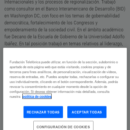
Internacionales y los procesos de regionalización. Trabajó
como consultor en el Banco Interamericano de Desarrollo (BID)
en Washington DC, con foco en los temas de gobernabilidad
democrática, fortalecimiento de los Congresos y
empoderamiento de la sociedad civil. En el ámbito académico
fue Decano de la Escuela de Gobierno de la Universidad Adolfo
Ibáñez. En tal posición trabajó en temas relativos al liderazgo,
reingeniería de organizaciones, vinculación entre el mundo
político y empresarial y distanciamiento entre la ciudadanía y
Fundación Telefónica puede utilizar, en función de la sección, subdominio o
las instituciones públicas. Asimismo, se desempeñó como
apartado de esta página web que estás visitando, cookies propias y de
ministro de Defensa y de Relaciones Exteriores. Es autor y ha
terceros para fines analíticos, de personalización, visualización de vídeos,
reserva de entradas, etc. Puedes aceptar todas, rechazarlas o configurar su
participado en más de 10 libros y diversas publicaciones, entre
uso individualmente, clicando en el botón correspondiente. Además, podrás
ellas,
La política importa. Democracia y Desarrollo en América
revocar tu consentimiento en cualquier momento desde la opción de
configuración. Si deseas obtener información más detallada, consulta
Latina
editado por el Banco Interamericano de Desarrollo y el
nuestra
política de cookies
Instituto Internacional para la Democracia y la Asistencia
Electoral.
RECHAZAR TODAS
ACEPTAR TODAS
CONFIGURACIÓN DE COOKIES