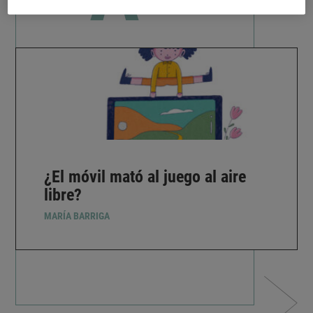
¿El móvil mató al juego al aire
libre?
MARÍA BARRIGA