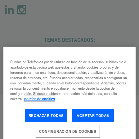
TEMAS DESTACADOS:
Creatividad
Inclusión Digital
Fundación Telefónica puede utilizar, en función de la sección, subdominio o
apartado de esta página web que estás visitando, cookies propias y de
Educación
terceros para fines analíticos, de personalización, visualización de vídeos,
reserva de entradas, etc. Puedes aceptar todas, rechazarlas o configurar su
uso individualmente, clicando en el botón correspondiente. Además, podrás
revocar tu consentimiento en cualquier momento desde la opción de
configuración. Si deseas obtener información más detallada, consulta
nuestra
política de cookies
RECHAZAR TODAS
ACEPTAR TODAS
A
Artículos
CONFIGURACIÓN DE COOKIES
relacionados