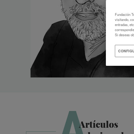
Fundación Te
visitando, co
entradas, et
correspondie
Si deseas ob
CONFIG
A
Artículos