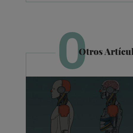
O
Otros Artícu