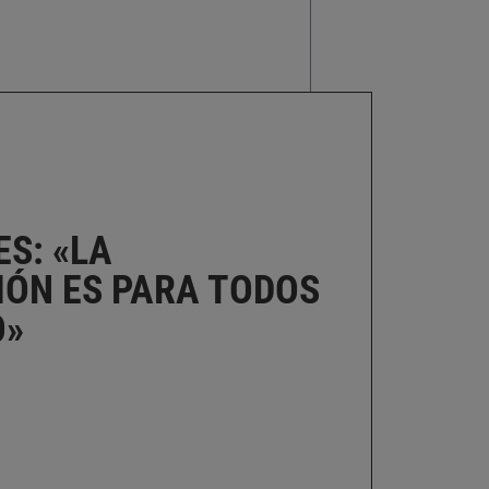
ES: «LA
IÓN ES PARA TODOS
O»