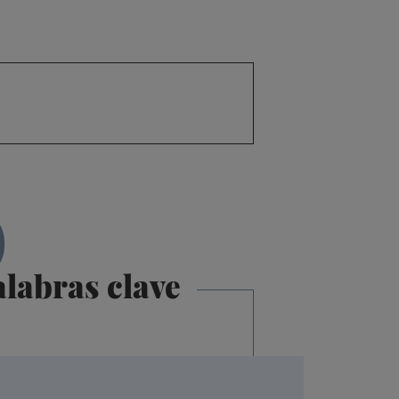
P
labras clave