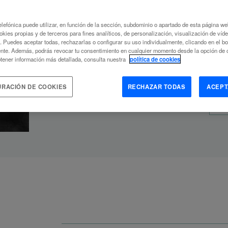
jserrallonga@uoc.edu
lefónica puede utilizar, en función de la sección, subdominio o apartado de esta página w
okies propias y de terceros para fines analíticos, de personalización, visualización de víd
c. Puedes aceptar todas, rechazarlas o configurar su uso individualmente, clicando en el b
nte. Además, podrás revocar tu consentimiento en cualquier momento desde la opción de c
T
tener información más detallada, consulta nuestra
política de cookies
Humano d
URACIÓN DE COOKIES
RECHAZAR TODAS
ACEPT
C