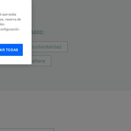
eb que estás
eos, reserva de
otón
onfiguración.
EMAS DESTACADOS:
igital
Sostenibilidad
AR TODAS
readores del mañana