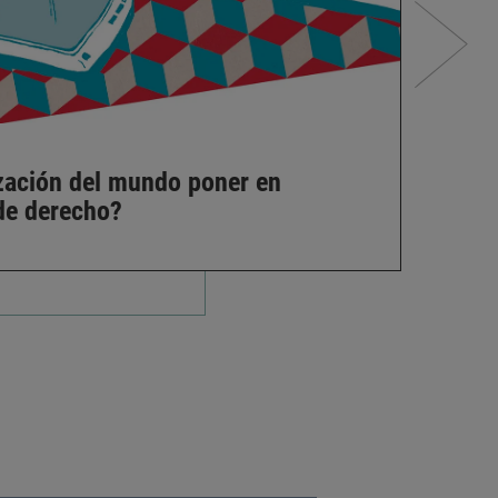
ización del mundo poner en
¿E
 de derecho?
hu