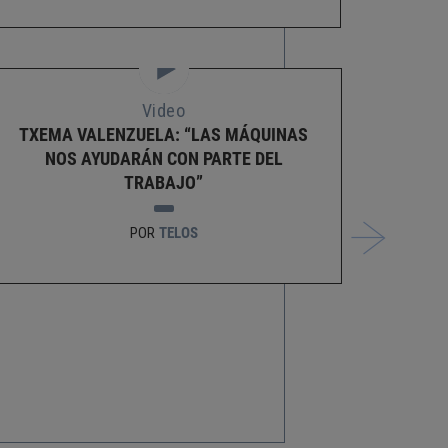
Video
TXEMA VALENZUELA: “LAS MÁQUINAS
LA E
NOS AYUDARÁN CON PARTE DEL
CÓ
TRABAJO”
LA R
POR
TELOS
ESCR
AS
PR