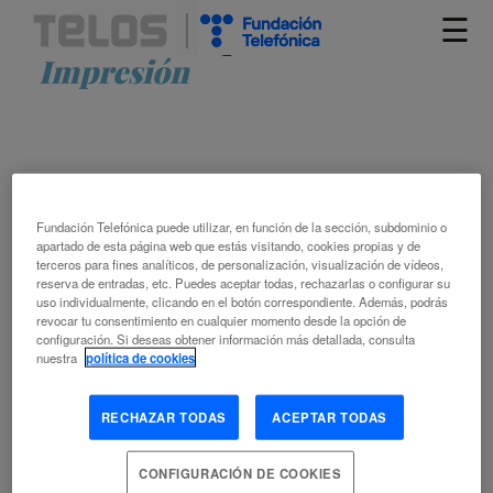
☰
Artículos etiquetados como
Impresión
Fundación Telefónica puede utilizar, en función de la sección, subdominio o
apartado de esta página web que estás visitando, cookies propias y de
terceros para fines analíticos, de personalización, visualización de vídeos,
reserva de entradas, etc. Puedes aceptar todas, rechazarlas o configurar su
LAS PATENTES EN TIEMPOS DE
uso individualmente, clicando en el botón correspondiente. Además, podrás
PANDEMIA
revocar tu consentimiento en cualquier momento desde la opción de
configuración. Si deseas obtener información más detallada, consulta
nuestra
política de cookies
JAVIER FERNÁNDEZ-LASQUETTY QUINTANA
3D
6.30 DESARROLLO ECONÓMICO Y SOCIAL
RECHAZAR TODAS
ACEPTAR TODAS
CORONAVIRUS
IMPRESIÓN
INFLUENCIA SOCIAL
MÉTODO DE
IMPRESIÓN
NACIONES UNIDAS
PANDEMIA
PATENTE
CONFIGURACIÓN DE COOKIES
PUBLICIDAD
SOCIEDAD FUTURA
VACUNACIÓN