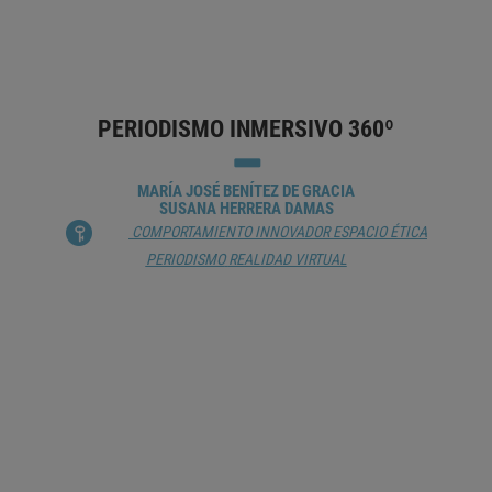
2.25 CIENCIAS QUÍMICAS
2.30 CIENCIAS DEL ESPACIO
2.70
BIOLOGÍA
ESPACIO
EXOPLANETAS
EXPLORACIÓN ESPACIAL
PERIODISMO INMERSIVO 360º
MARÍA JOSÉ BENÍTEZ DE GRACIA
SUSANA HERRERA DAMAS
COMPORTAMIENTO INNOVADOR
ESPACIO
ÉTICA
PERIODISMO
REALIDAD VIRTUAL
IA: ¿SUEÑO O PESADILLA DE LA
CIENCIA?
DAVID BARRADO