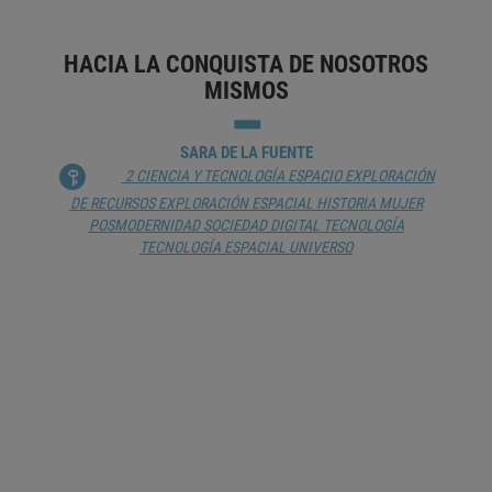
HACIA LA CONQUISTA DE NOSOTROS
MISMOS
SARA DE LA FUENTE
2 CIENCIA Y TECNOLOGÍA
ESPACIO
EXPLORACIÓN
DE RECURSOS
EXPLORACIÓN ESPACIAL
HISTORIA
MUJER
POSMODERNIDAD
SOCIEDAD DIGITAL
TECNOLOGÍA
TECNOLOGÍA ESPACIAL
UNIVERSO
VENUS Y LA POSIBLE DETECCIÓN DE
BIOMARCADORES EN SU ATMÓSFERA
DAVID BARRADO
2 CIENCIA Y TECNOLOGÍA
2.20 CIENCIAS FÍSICAS