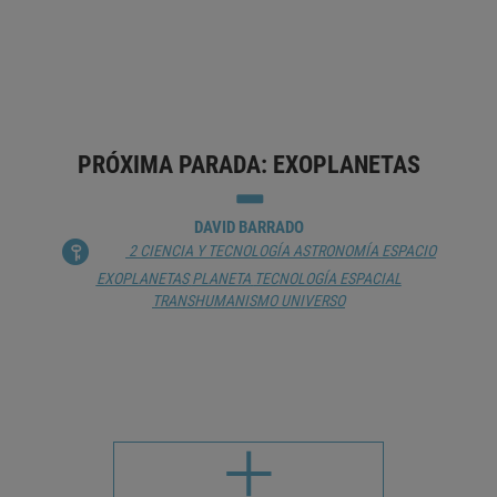
2 CIENCIA Y TECNOLOGÍA
ASTROFÍSICA
ASTRONOMÍA
BIG DATA
ESPACIO
EXOPLANETAS
INTELIGENCIA ARTIFICIAL
OBSERVATORIO ASTRONÓMICO
PLANETA
RAZONAMIENTO
SATÉLITE
PRÓXIMA PARADA: EXOPLANETAS
DAVID BARRADO
2 CIENCIA Y TECNOLOGÍA
ASTRONOMÍA
ESPACIO
EXOPLANETAS
PLANETA
TECNOLOGÍA ESPACIAL
TRANSHUMANISMO
UNIVERSO