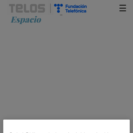
☰
Artículos etiquetados como
Espacio
UN NUEVO IMPULSO AL VIENTO EN
ESPAÑA
JUAN JOSÉ COBLE CASTRO
ELECTRICIDAD
ENERGÍA EÓLICA
ESPACIO
MANTENIMIENTO
MAR
OBJETIVOS DE DESARROLLO
SOSTENIBLE
SOSTENIBILIDAD
TECNOLOGÍA ADECUADA
TRANSPORTE
VIENTO