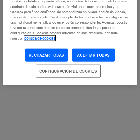
Fundación Telefónica puede utilizar, en función de la sección, subdominio o
apartado de esta página web que estás visitando, cookies propias y de
terceros para fines analíticos, de personalización, visualización de vídeos,
reserva de entradas, etc. Puedes aceptar todas, rechazarlas o configurar su
NO, METEOROLOGÍA NO. METROLOGÍA
uso individualmente, clicando en el botón correspondiente. Además, podrás
CUÁNTICA
revocar tu consentimiento en cualquier momento desde la opción de
configuración. Si deseas obtener información más detallada, consulta
nuestra
política de cookies
JOSÉ LUIS CRESPO
ELECTROMAGNETISMO
ESPACIO
FÍSICA CUÁNTICA
RECHAZAR TODAS
ACEPTAR TODAS
MECÁNICA
METROLOGÍA
TECNOLOGÍA
TEORÍA CUÁNTICA
TIEMPO
CONFIGURACIÓN DE COOKIES
TERRITORIO DIGITAL
KOLDO DÍAZ
CIBERESPACIO
DIGITALIZACIÓN
ESPACIO
ESTADO
FRONTERA
SOCIEDAD DIGITAL