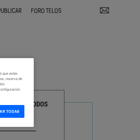
PUBLICAR
FORO TELOS
eb que estás
eos, reserva de
otón
onfiguración.
RNET PARA TODOS
AR TODAS
ORONADO