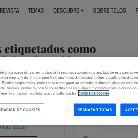
REVISTA
TEMAS
DESCUBRE +
SOBRE TELOS
s etiquetados como
de la educación
lefónica puede utilizar, en función de la sección, subdominio o apartado de esta página w
okies propias y de terceros para fines analíticos, de personalización, visualización de víd
c. Puedes aceptar todas, rechazarlas o configurar su uso individualmente, clicando en el b
nte. Además, podrás revocar tu consentimiento en cualquier momento desde la opción de c
tener información más detallada, consulta nuestra
política de cookies
CNOLOGÍAS PARA LA
SIGLO XXI, INTE
USIÓN
URACIÓN DE COOKIES
RECHAZAR TODAS
ACEPT
MARIO C
ÁNDEZ GALÁN