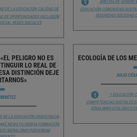
BRECHA DE GÉNERO
AD DE LA EDUCACIÓN
CALIDAD DE
EDUCACIÓN
COMUNIDAD
DIGITA
SEGURIDAD
SOCIEDAD C
D DE OPORTUNIDADES
INCLUSIÓN
SOCIAL
REDES SOCIALES
«EL PELIGRO NO ES
ECOLOGÍA DE LOS ME
STINGUIR LO REAL DE
 ESA DISTINCIÓN DEJE
JULIO CÉS
RTARNOS»
1 EDUCACIÓN
C
 BENÍTEZ
COMPETENCIAS DIGITALES
E
EQUILIBRIO ECOLÓGICO
E
D DE LA EDUCACIÓN
DEMOCRACIA
AKE NEWS
FILOSOFÍA
FORMACIÓN
EOLIBERALISMO
POSVERDAD
AMIENTO