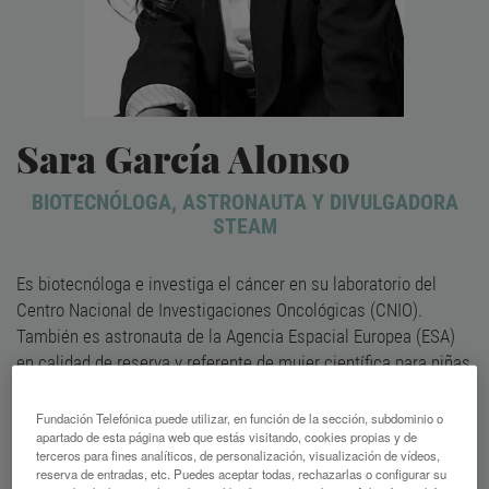
Sara García Alonso
BIOTECNÓLOGA, ASTRONAUTA Y DIVULGADORA
STEAM
Es biotecnóloga e investiga el cáncer en su laboratorio del
Centro Nacional de Investigaciones Oncológicas (CNIO).
También es astronauta de la Agencia Espacial Europea (ESA)
en calidad de reserva y referente de mujer científica para niñas
en carreras STEAM.
Fundación Telefónica puede utilizar, en función de la sección, subdominio o
apartado de esta página web que estás visitando, cookies propias y de
terceros para fines analíticos, de personalización, visualización de vídeos,
reserva de entradas, etc. Puedes aceptar todas, rechazarlas o configurar su