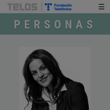
☰
PERSONAS