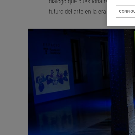
diálogo que cuestiona reglas, explo
futuro del arte en la era de la intelig
CONFIG