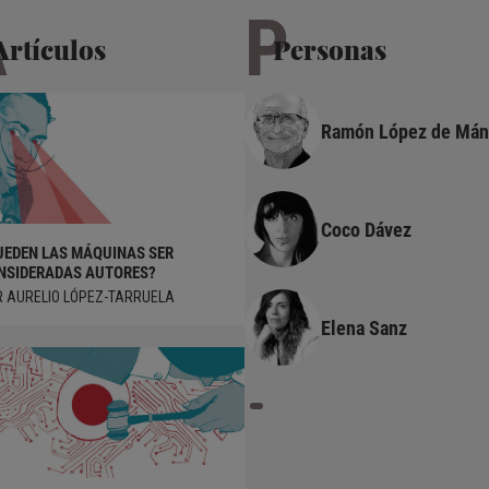
A
P
Artículos
Personas
Ramón López de Mán
Coco Dávez
UEDEN LAS MÁQUINAS SER
¿ACABARÁN LAS IAS CON EL
NSIDERADAS AUTORES?
TRABAJO DE LOS ARTISTAS?
Creatividad prosumer, remix y
 AURELIO LÓPEZ-TARRUELA
POR ANTONIO GARCÍA VILLAR
música popular en los derivative
videos
Elena Sanz
ANA SEDEÑO-VALDELLÓS