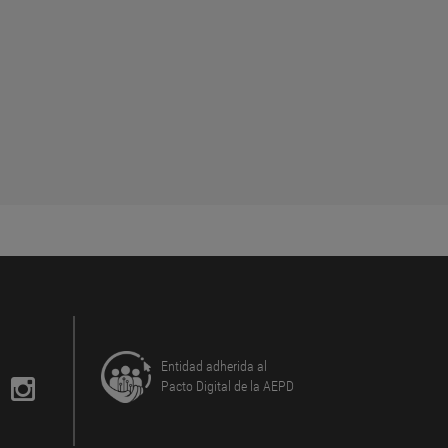
ARTE, TECNOLOGÍA Y DERECHOS
DIGITALES
POR MARTA SUÁREZ-MANSILLA
Entidad adherida al
Pacto Digital de la AEPD