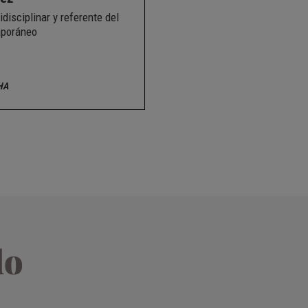
idisciplinar y referente del
mporáneo
HA
do