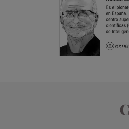
Es el pionero
en España. 
centro supe
científicas 
de Inteligenc
VER FIC
C