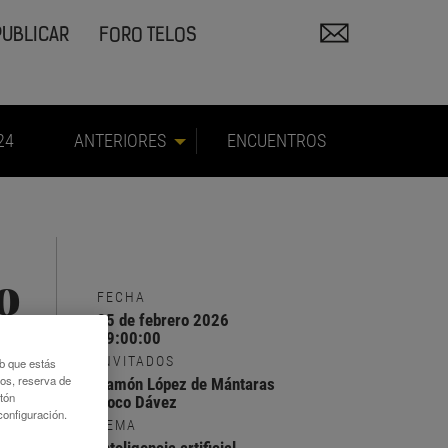
PUBLICAR
FORO TELOS
24
ANTERIORES
ENCUENTROS
o
FECHA
25 de febrero 2026
19:00:00
INVITADOS
eb que estás
eos, reserva de
Ramón López de Mántaras
otón
Coco Dávez
en un
onfiguración.
TEMA