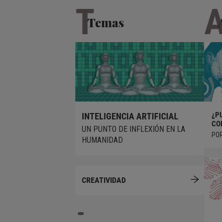
T
Temas
¿ACABARÁN LAS IAS CON EL
¿P
INTELIGENCIA ARTIFICIAL
TRABAJO DE LOS ARTISTAS?
CO
UN PUNTO DE INFLEXIÓN EN LA
POR ANTONIO GARCÍA VILLARÁN
POR
HUMANIDAD
CREATIVIDAD