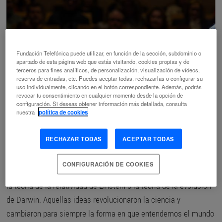
Fundación Telefónica puede utilizar, en función de la sección, subdominio o
apartado de esta página web que estás visitando, cookies propias y de
terceros para fines analíticos, de personalización, visualización de vídeos,
reserva de entradas, etc. Puedes aceptar todas, rechazarlas o configurar su
uso individualmente, clicando en el botón correspondiente. Además, podrás
revocar tu consentimiento en cualquier momento desde la opción de
configuración. Si deseas obtener información más detallada, consulta
nuestra
política de cookies
RECHAZAR TODAS
ACEPTAR TODAS
CONFIGURACIÓN DE COOKIES
La inteligencia artificial puede compararse, por su alcance, con
la teoría de la relatividad de Einstein o la teoría de la evolución
de Darwin. Aquellas ideas revolucionaron la ciencia y
cambiaron para siempre la forma en que entendemos el mundo