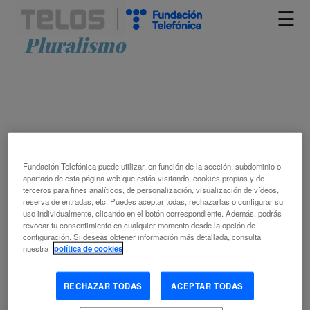
☰
Artículos etiquetados como
Pluralismo
Fundación Telefónica puede utilizar, en función de la sección, subdominio o
apartado de esta página web que estás visitando, cookies propias y de
EL TRILEMA DE LA GOBERNANZA
terceros para fines analíticos, de personalización, visualización de vídeos,
reserva de entradas, etc. Puedes aceptar todas, rechazarlas o configurar su
uso individualmente, clicando en el botón correspondiente. Además, podrás
MARTA CANTERO GAMITO
revocar tu consentimiento en cualquier momento desde la opción de
configuración. Si deseas obtener información más detallada, consulta
CONTRATO SOCIAL
DEMOCRACIA
DERECHOS
nuestra
política de cookies
HUMANOS
GOBERNANZA
INTELIGENCIA ARTIFICIAL
PLURALISMO
PROTECCIÓN DE DATOS
SOBERANÍA
VIGILANCIA
RECHAZAR TODAS
ACEPTAR TODAS