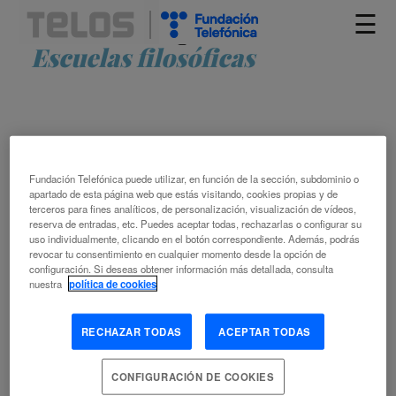
☰
Artículos etiquetados como
Escuelas filosóficas
Fundación Telefónica puede utilizar, en función de la sección, subdominio o
apartado de esta página web que estás visitando, cookies propias y de
terceros para fines analíticos, de personalización, visualización de vídeos,
reserva de entradas, etc. Puedes aceptar todas, rechazarlas o configurar su
EL FUTURO DEL CEREBRO
uso individualmente, clicando en el botón correspondiente. Además, podrás
revocar tu consentimiento en cualquier momento desde la opción de
configuración. Si deseas obtener información más detallada, consulta
JOSÉ RAMÓN ALONSO PEÑA
nuestra
política de cookies
2.80 CIENCIAS MÉDICAS
CEREBRO
CIENCIA
ESCUELAS FILOSÓFICAS
FILOSOFÍA
INTERFAZ DE
RECHAZAR TODAS
ACEPTAR TODAS
ORDENADORES
INVESTIGACIÓN SOBRE EL CEREBRO
MÁQUINA
NEUROCIENCIA
SISTEMA NERVIOSO
CONFIGURACIÓN DE COOKIES