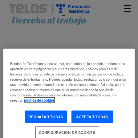
☰
Artículos etiquetados como
Derecho al trabajo
Fundación Telefónica puede utilizar, en función de la sección, subdominio o
apartado de esta página web que estás visitando, cookies propias y de
terceros para fines analíticos, de personalización, visualización de vídeos,
reserva de entradas, etc. Puedes aceptar todas, rechazarlas o configurar su
QUE NO CUNDA EL PÁNICO. HABEMUS
uso individualmente, clicando en el botón correspondiente. Además, podrás
TRABAJO
revocar tu consentimiento en cualquier momento desde la opción de
configuración. Si deseas obtener información más detallada, consulta
nuestra
política de cookies
SUSANA FINQUELIEVICH
6.85 TRABAJO
AMÉRICA LATINA
CONDICIONES DE
RECHAZAR TODAS
ACEPTAR TODAS
TRABAJO
DERECHO AL TRABAJO
EMPLEO
INDUSTRIA 4.0
INTELIGENCIA ARTIFICIAL
IV REVOLUCIÓN INDUSTRIAL
CONFIGURACIÓN DE COOKIES
MERCADO DE TRABAJO
SOCIOLOGÍA LABORAL