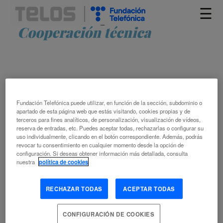
☰
Artículos etiquetados como
Cooperación técnica
Fundación Telefónica puede utilizar, en función de la sección, subdominio o
apartado de esta página web que estás visitando, cookies propias y de
terceros para fines analíticos, de personalización, visualización de vídeos,
reserva de entradas, etc. Puedes aceptar todas, rechazarlas o configurar su
EL VALOR DE LA CONECTIVIDAD Y DEL
uso individualmente, clicando en el botón correspondiente. Además, podrás
INTERNET ABIERTO
revocar tu consentimiento en cualquier momento desde la opción de
configuración. Si deseas obtener información más detallada, consulta
nuestra
política de cookies
CHRISTOPH STECK
ANÁLISIS DE REDES
CONECTIVIDAD
COOPERACIÓN
RECHAZAR TODAS
ACEPTAR TODAS
ECONÓMICA
COOPERACIÓN INTERNACIONAL
COOPERACIÓN
TÉCNICA
DIGITALIZACIÓN
INTERNET
SOCIEDAD DIGITAL
CONFIGURACIÓN DE COOKIES
SOCIEDAD FUTURA