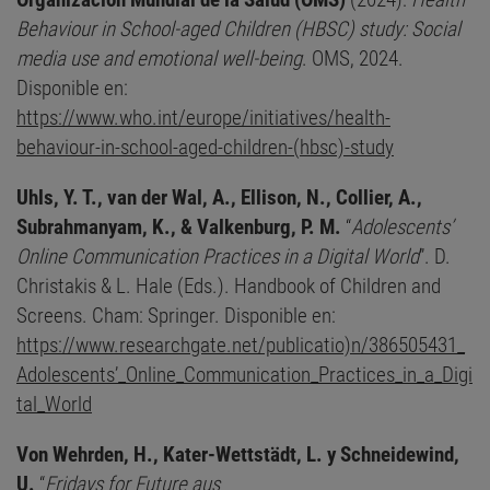
Behaviour in School-aged Children (HBSC) study: Social
media use and emotional well-being
. OMS, 2024.
Disponible en:
https://www.who.int/europe/initiatives/health-
behaviour-in-school-aged-children-(hbsc)-study
Uhls, Y. T., van der Wal, A., Ellison, N., Collier, A.,
Subrahmanyam, K., & Valkenburg, P. M.
“
Adolescents’
Online Communication Practices in a Digital World
”. D.
Christakis & L. Hale (Eds.). Handbook of Children and
Screens. Cham: Springer. Disponible en:
https://www.researchgate.net/publicatio)n/386505431_
Adolescents’_Online_Communication_Practices_in_a_Digi
tal_World
Von Wehrden, H., Kater-Wettstädt, L. y Schneidewind,
U.
“
Fridays for Future aus