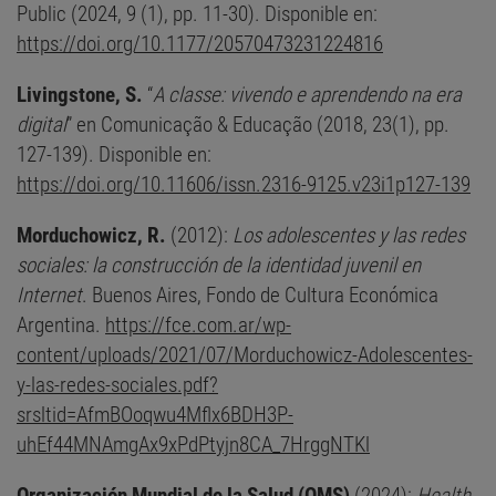
Public (2024, 9 (1), pp. 11-30). Disponible en:
https://doi.org/10.1177/20570473231224816
Livingstone, S.
“
A classe: vivendo e aprendendo na era
digital
” en Comunicação & Educação (2018, 23(1), pp.
127-139). Disponible en:
https://doi.org/10.11606/issn.2316-9125.v23i1p127-139
Morduchowicz, R.
(2012):
Los adolescentes y las redes
sociales: la construcción de la identidad juvenil en
Internet
. Buenos Aires, Fondo de Cultura Económica
Argentina.
https://fce.com.ar/wp-
content/uploads/2021/07/Morduchowicz-Adolescentes-
y-las-redes-sociales.pdf?
srsltid=AfmBOoqwu4Mflx6BDH3P-
uhEf44MNAmgAx9xPdPtyjn8CA_7HrggNTKl
Organización Mundial de la Salud (OMS)
(2024):
Health