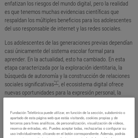
enfatizan los riesgos del mundo digital, pero la realidad
es que tenemos muchas evidencias científicas que
respaldan los múltiples beneficios para los adolescentes
del uso responsable de internet y las redes sociales.
Los adolescentes de las generaciones previas dependían
casi únicamente del sistema escolar formal para
aprender. En la actualidad, esto ha cambiado. En esta
etapa caracterizada por la exploración identitaria, la
búsqueda de autonomía y la construcción de relaciones
“1”
sociales significativas
, el ecosistema digital ofrece
nuevas oportunidades para la expresión personal, la
conexión social y el aprendizaje.
Fundación Telefónica puede utilizar, en función de la sección, subdominio o
apartado de esta página web que estás visitando, cookies propias y de
terceros para fines analíticos, de personalización, visualización de vídeos,
El ecosistema
reserva de entradas, etc. Puedes aceptar todas, rechazarlas o configurar su
uso individualmente, clicando en el botón correspondiente. Además, podrás