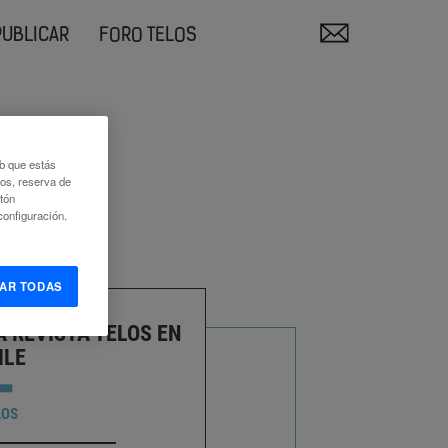
PUBLICAR
FORO TELOS
eb que estás
eos, reserva de
otón
onfiguración.
AR TODAS
 REVISTA TELOS EN
ILE
LOS