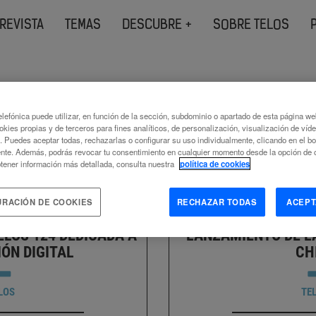
REVISTA
TEMAS
DESCUBRE +
SOBRE TELOS
s etiquetados como
lefónica puede utilizar, en función de la sección, subdominio o apartado de esta página w
ción
okies propias y de terceros para fines analíticos, de personalización, visualización de víd
c. Puedes aceptar todas, rechazarlas o configurar su uso individualmente, clicando en el b
nte. Además, podrás revocar tu consentimiento en cualquier momento desde la opción de c
tener información más detallada, consulta nuestra
política de cookies
URACIÓN DE COOKIES
RECHAZAR TODAS
ACEPT
ELOS 124 DEDICADA A
LANZAMIENTO DE LA
IÓN DIGITAL
CH
LOS
TE