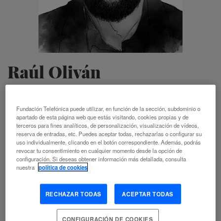
Raúl Oliván
DIRECTOR GENERAL DE GOBIERNO ABIERTO E
INNOVACIÓN SOCIAL EN EL GOBIERNO DE ARAGÓN
Fundación Telefónica puede utilizar, en función de la sección, subdominio o
apartado de esta página web que estás visitando, cookies propias y de
terceros para fines analíticos, de personalización, visualización de vídeos,
Lleva más de una década construyendo ecosistemas de
reserva de entradas, etc. Puedes aceptar todas, rechazarlas o configurar su
innovación, tejiendo redes y promoviendo conversaciones.
uso individualmente, clicando en el botón correspondiente. Además, podrás
revocar tu consentimiento en cualquier momento desde la opción de
Ahora desde el
LAAAB
(DG Gobierno Abierto e Innovación
configuración. Si deseas obtener información más detallada, consulta
Social en Aragón) antes en Zaragoza Activa.
nuestra
política de cookies
RECHAZAR TODAS
ACEPTAR TODAS
CONFIGURACIÓN DE COOKIES