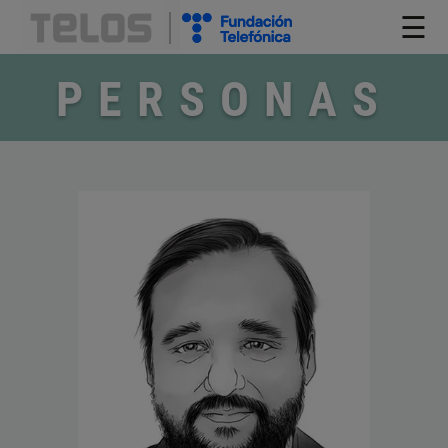
☰
PERSONAS