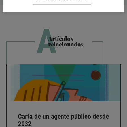
A
Artículos
relacionados
Carta de un agente público desde
2032