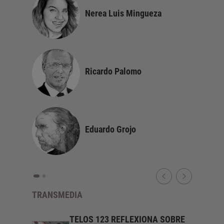
Nerea Luis Mingueza
os
Ricardo Palomo
Eduardo Grojo
TRANSMEDIA
4.
TELOS 123 REFLEXIONA SOBRE