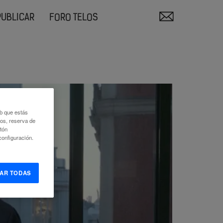
PUBLICAR
FORO TELOS
eb que estás
eos, reserva de
otón
onfiguración.
AR TODAS