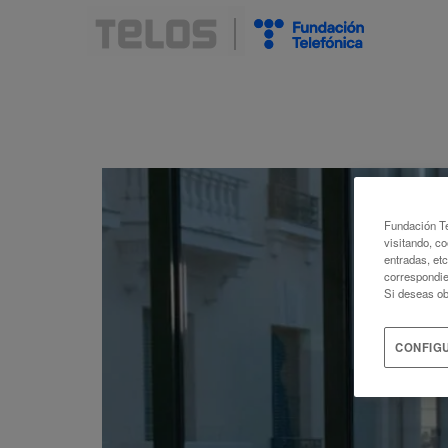
Fundación Te
visitando, co
entradas, et
correspondie
Si deseas ob
CONFIG