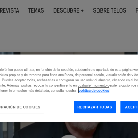
REVISTA
TEMAS
DESCUBRE +
SOBRE TELOS
lefónica puede utilizar, en función de la sección, subdominio o apartado de esta página w
okies propias y de terceros para fines analíticos, de personalización, visualización de víd
c. Puedes aceptar todas, rechazarlas o configurar su uso individualmente, clicando en el b
nte. Además, podrás revocar tu consentimiento en cualquier momento desde la opción de c
tener información más detallada, consulta nuestra
política de cookies
URACIÓN DE COOKIES
RECHAZAR TODAS
ACEPT