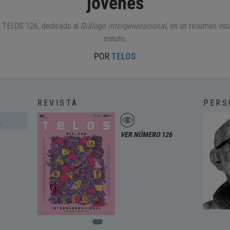
jóvenes
ta TELOS 126, dedicado al
Diálogo intergeneracional
, en un resumen vis
minuto.
POR
TELOS
REVISTA
PERS
L
VER NÚMERO 126