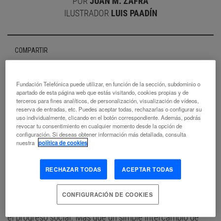
POR
JUAN M. ZAFRA
ILUSTRADOR
LUIS PAADÍN
COMPARTIR
Fundación Telefónica puede utilizar, en función de la sección, subdominio o
apartado de esta página web que estás visitando, cookies propias y de
terceros para fines analíticos, de personalización, visualización de vídeos,
reserva de entradas, etc. Puedes aceptar todas, rechazarlas o configurar su
uso individualmente, clicando en el botón correspondiente. Además, podrás
revocar tu consentimiento en cualquier momento desde la opción de
configuración. Si deseas obtener información más detallada, consulta
TELOS 126 se adentra en un asunto central para el
nuestra
política de cookies
desarrollo de nuestra sociedad: el diálogo entre distintas
generaciones. En un mundo marcado por la
RECHAZAR TODAS
ACEPTAR TODAS
transformación tecnológica, la longevidad creciente y los
desafíos medioambientales, la interacción entre
CONFIGURACIÓN DE COOKIES
generaciones se convierte en un pilar fundamental para
el progreso social. Más que un simple intercambio de