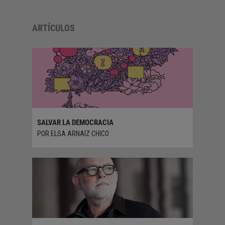
ARTÍCULOS
ONAL EN
SALVAR LA DEMOCRACIA
FORO TE
DE LA
INTERG
POR ELSA ARNAIZ CHICO
POR TEL