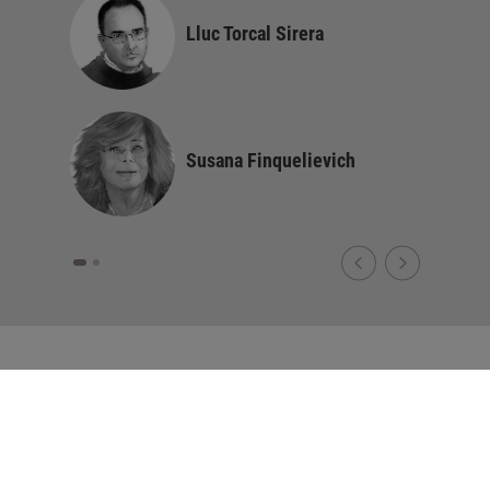
Lluc Torcal Sirera
Susana Finquelievich