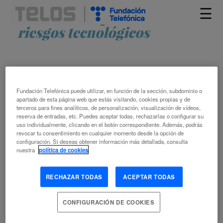
☰
Artículos etiquetados como
riesgos tecnológicos
Fundación Telefónica puede utilizar, en función de la sección, subdominio o
apartado de esta página web que estás visitando, cookies propias y de
terceros para fines analíticos, de personalización, visualización de vídeos,
reserva de entradas, etc. Puedes aceptar todas, rechazarlas o configurar su
uso individualmente, clicando en el botón correspondiente. Además, podrás
CUATRO TECNOLOGÍAS QUE PODRÍAN
revocar tu consentimiento en cualquier momento desde la opción de
configuración. Si deseas obtener información más detallada, consulta
ACABAR CON LA VIDA EN LA TIERRA
nuestra
política de cookies
JESSICA BERMÚDEZ PÉREZ
RECHAZAR TODAS
ACEPTAR TODAS
LUCIANA ATELA DELTELL
2.90 TECNOLOGÍA DIGITAL
ARMA
ARMA NUCLEAR
CONFIGURACIÓN DE COOKIES
BOMBA
EVALUACIÓN DE LA TECNOLOGÍA
FABRICACIÓN
ASISTIDA POR ORDENADOR
INTELIGENCIA ARTIFICIAL
SINGULARIDAD