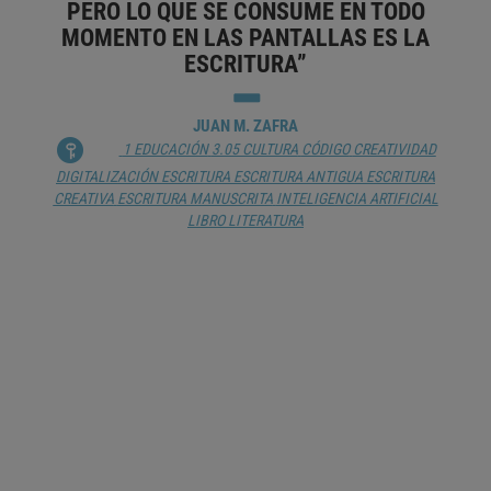
PERO LO QUE SE CONSUME EN TODO
MOMENTO EN LAS PANTALLAS ES LA
ESCRITURA”
JUAN M. ZAFRA
1 EDUCACIÓN
3.05 CULTURA
CÓDIGO
CREATIVIDAD
DIGITALIZACIÓN
ESCRITURA
ESCRITURA ANTIGUA
ESCRITURA
CREATIVA
ESCRITURA MANUSCRITA
INTELIGENCIA ARTIFICIAL
LIBRO
LITERATURA
CONSUMISOS
JUAN CARLOS PÉREZ JIMÉNEZ
CONSUMO
DIGITALIZACIÓN
HUMANIDADES
INTERACCIÓN HOMBRE-MÁQUINA
MEDIOS SOCIALES
PSICOANÁLISIS