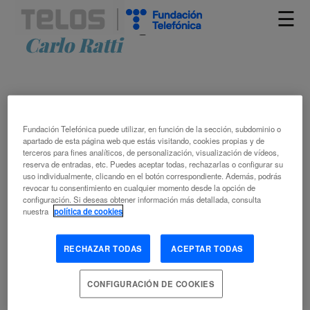
☰
Artículos etiquetados como
Carlo Ratti
Fundación Telefónica puede utilizar, en función de la sección, subdominio o
apartado de esta página web que estás visitando, cookies propias y de
terceros para fines analíticos, de personalización, visualización de vídeos,
reserva de entradas, etc. Puedes aceptar todas, rechazarlas o configurar su
uso individualmente, clicando en el botón correspondiente. Además, podrás
CARLO RATTI: “DESCUBRIR GUETOS
revocar tu consentimiento en cualquier momento desde la opción de
INVISIBLES ES EL PRIMER PASO HACIA
configuración. Si deseas obtener información más detallada, consulta
nuestra
política de cookies
UNA CIUDAD MÁS INCLUSIVA”
RECHAZAR TODAS
ACEPTAR TODAS
JESSICA BERMÚDEZ PÉREZ
ARQUITECTURA
CIUDAD HISTÓRICA
CIUDAD
CONFIGURACIÓN DE COOKIES
INDUSTRIAL
CIUDAD NUEVA
DESARROLLO SOSTENIBLE
EDUCACIÓN PARA EL DESARROLLO SOSTENIBLE
OBJETIVOS