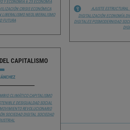
HO Y ECONOMÍA
6.25 ECONOMÍA
AJUSTE ESTRUCTURAL
IVILIZACIÓN
CRISIS ECONÓMICA
N
LIBERALISMO
NEOLIBERALISMO
DIGITALIZACIÓN
ECONOMÍA DI
D FUTURA
DIGITALES
POSMODERNIDAD
SOCI
DIG
 DEL CAPITALISMO
SÁNCHEZ
MBIO CLIMÁTICO
CAPITALISMO
STENIBLE
DESIGUALDAD SOCIAL
MOVIMIENTO REVOLUCIONARIO
IÓN
SOCIEDAD DIGITAL
SOCIEDAD
DUSTRIAL