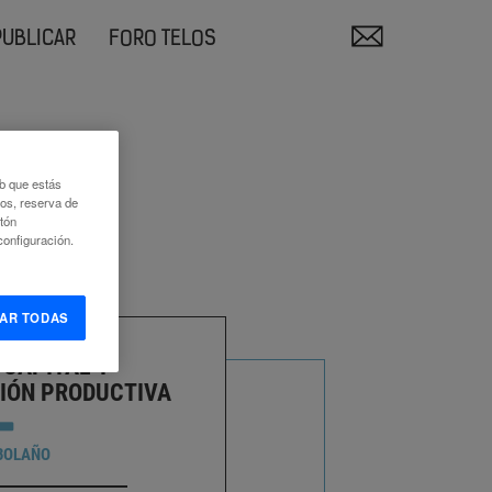
PUBLICAR
FORO TELOS
eb que estás
eos, reserva de
otón
onfiguración.
AR TODAS
 CAPITAL Y
IÓN PRODUCTIVA
BOLAÑO