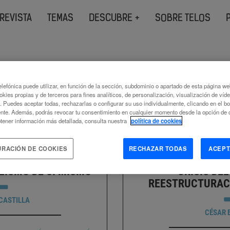
REVISTA
TEMAS
DESCUBRE +
SOBRE TELOS
s etiquetados como
lefónica puede utilizar, en función de la sección, subdominio o apartado de esta página w
smo
okies propias y de terceros para fines analíticos, de personalización, visualización de víd
c. Puedes aceptar todas, rechazarlas o configurar su uso individualmente, clicando en el b
nte. Además, podrás revocar tu consentimiento en cualquier momento desde la opción de c
tener información más detallada, consulta nuestra
política de cookies
URACIÓN DE COOKIES
RECHAZAR TODAS
ACEPT
LISMO DE SÍ MISMO
CRISIS DEL
REESTRUCTURAC
CASTILLA
CÉSAR 