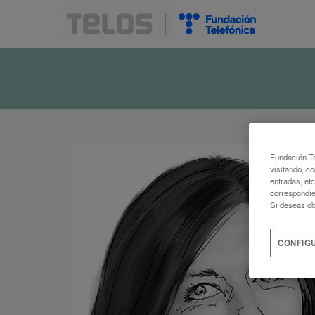
Fundación Te
visitando, co
entradas, et
correspondie
Si deseas ob
CONFIG