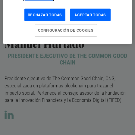
RECHAZAR TODAS
ACEPTAR TODAS
CONFIGURACIÓN DE COOKIES
Manuel Hurtado
PRESIDENTE EJECUTIVO DE THE COMMON GOOD
CHAIN
Presidente ejecutivo de
The Common Good Chain
, ONG,
especializada en plataformas blockchain para trazar el
impacto social. Pertenece al consejo asesor de la Fundación
para la Innovación Financiera y la Economía Digital (
FIFED
).