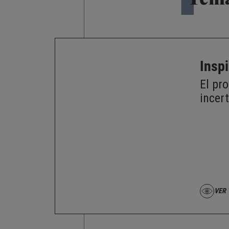
Insp
El pr
incer
VER