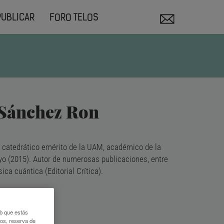
PUBLICAR
FORO TELOS
 Sánchez Ron
ia, catedrático emérito de la UAM, académico de la
o (2015). Autor de numerosas publicaciones, entre
ísica cuántica (Editorial Crítica).
eb que estás
ADOS:
eos, reserva de