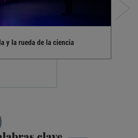
a y la rueda de la ciencia
Pe
P
labras clave