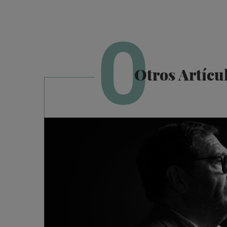
O
Otros Artícu