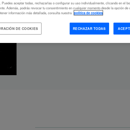
c. Puedes aceptar todas, rechazarlas o configurar su uso individualmente, clicando en el b
nte. Además, podrás revocar tu consentimiento en cualquier momento desde la opción de c
Lenguaje
Inspir
tener información más detallada, consulta nuestra
política de cookies
URACIÓN DE COOKIES
RECHAZAR TODAS
ACEPT