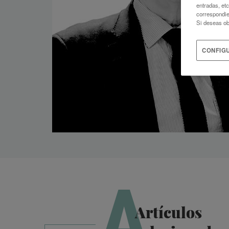
entradas, et
correspondie
Si deseas ob
CONFIG
A
Artículos