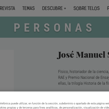
REVISTA
TEMAS
DESCUBRE +
SOBRE TELOS
PERSONAS
José Manuel
Físico, historiador de la cienc
RAE y Premio Nacional de Ensay
ellas, la trilogía Historia de la f
lefónica puede utilizar, en función de la sección, subdominio o apartado de esta página w
TEMAS DESTAC
okies propias y de terceros para fines analíticos, de personalización, visualización de víd