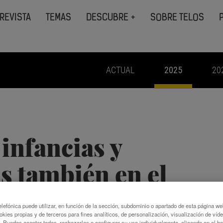
REVISTA
TEMAS
DESCUBRE +
SOBRE TELOS
ACTUAL
2025
20
infancias y
s también en el
al
lefónica puede utilizar, en función de la sección, subdominio o apartado de esta página w
okies propias y de terceros para fines analíticos, de personalización, visualización de víd
c. Puedes aceptar todas, rechazarlas o configurar su uso individualmente, clicando en el b