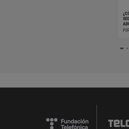
¿C
SE
AD
PO