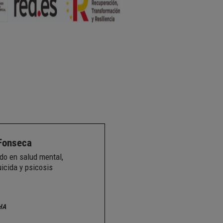
Fonseca
do en salud mental,
icida y psicosis
HA