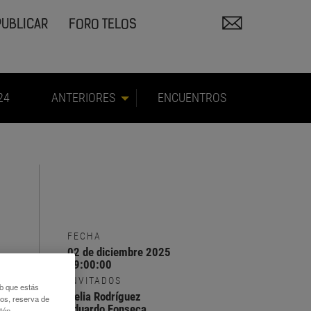
PUBLICAR
FORO TELOS
24
ANTERIORES
ENCUENTROS
FECHA
02 de diciembre 2025
19:00:00
INVITADOS
eb que estás
Delia Rodríguez
eos, reserva de
Eduardo Fonseca
otón