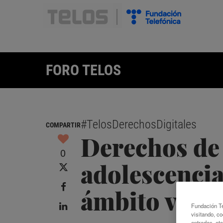
FORO TELOS
#TelosDerechosDigitales
COMPARTIR
Derechos de 
0
adolescencia
ámbito virtu
Fundación Te
visitando, co
entradas, et