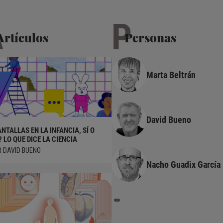
A
P
Artículos
Personas
Marta Beltrán
David Bueno
NTALLAS EN LA INFANCIA, SÍ O
LOS DERECHOS DE LA INFANC
 LO QUE DICE LA CIENCIA
TAMBIÉN DEBEN GARANTIZAR
¿Prohibición de pantallas en
INTERNET
 DAVID BUENO
menores?
POR NACHO GUADIX GARCÍA
MARÍA DEL MAR GRANDÍO PÉREZ
Nacho Guadix García