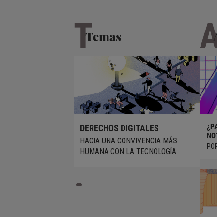
T
Temas
LOS DERECHOS DE LA INFANCIA
¿PA
DERECHOS DIGITALES
TAMBIÉN DEBEN GARANTIZARSE EN
NO?
HACIA UNA CONVIVENCIA MÁS
INTERNET
POR
HUMANA CON LA TECNOLOGÍA
POR NACHO GUADIX GARCÍA