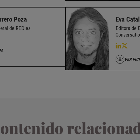
rrero Poza
Eva Cata
neral de RED.es
Editora de 
Conversatio
HA
VER FIC
ontenido relaciona