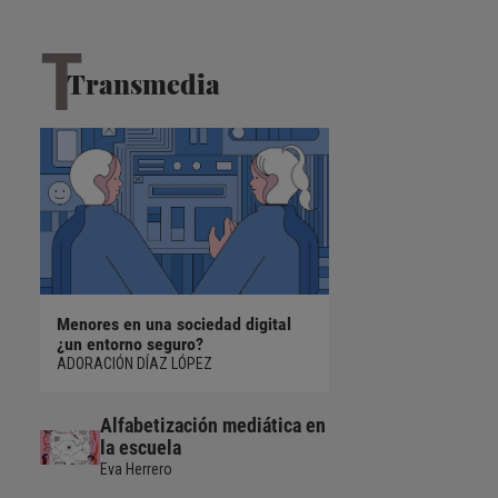
T
Transmedia
IA
¿PANTALLAS EN LA INFANCIA, SÍ O
LOS DE
SE EN
NO? LO QUE DICE LA CIENCIA
TAMBIÉ
Menores en una sociedad digital
¿Prohibición de 
INTERN
POR DAVID BUENO
¿un entorno seguro?
menores?
POR NA
ADORACIÓN DÍAZ LÓPEZ
MARÍA DEL MAR G
Alfabetización mediática en
la escuela
Eva Herrero