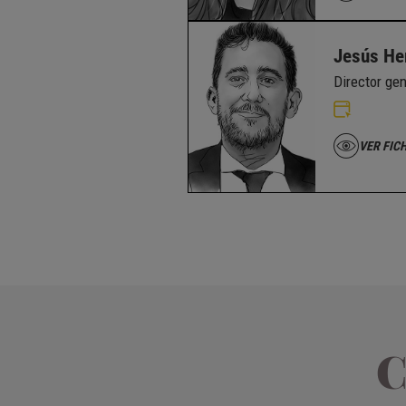
Jesús He
Director ge
VER FIC
C