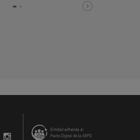
¿CÓMO DISEÑAR TECNOLOGÍA MÁS
SEGURA PARA NIÑOS Y
ADOLESCENTES?
POR MARTA BELTRÁN
Entidad adherida al
Pacto Digital de la AEPD