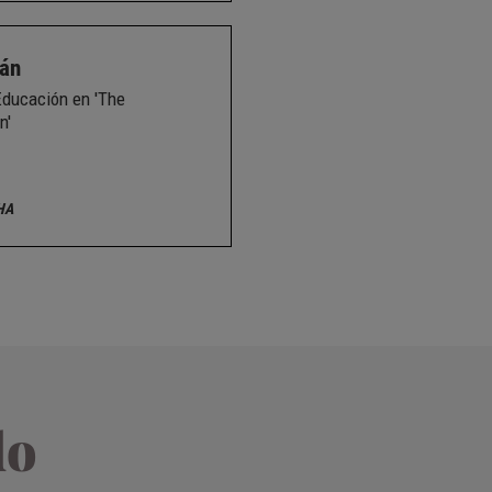
lán
Educación en 'The
n'
HA
do