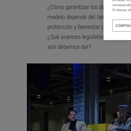
correspondie
¿Cómo garantizar los derechos de 
Si deseas ob
modelo depende del tiempo de uso y
CONFIG
protección y bienestar digital con 
¿Qué avances legislativos, educati
aún debemos dar?