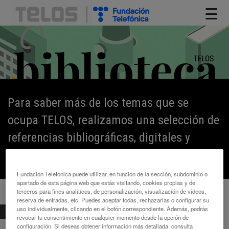
☰
Para saber más de los temas que se
ocupa TELOS, realizamos una selección de
referencias bibliográficas, digitales y
audiovisuales y en otros formatos.
Fundación Telefónica puede utilizar, en función de la sección, subdominio o
apartado de esta página web que estás visitando, cookies propias y de
terceros para fines analíticos, de personalización, visualización de vídeos,
reserva de entradas, etc. Puedes aceptar todas, rechazarlas o configurar su
uso individualmente, clicando en el botón correspondiente. Además, podrás
BIBLIOTECA
>
LIBROS
> MANUAL DE USO...
revocar tu consentimiento en cualquier momento desde la opción de
configuración. Si deseas obtener información más detallada, consulta