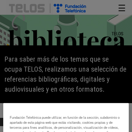
☰
Para saber más de los temas que se
ocupa TELOS, realizamos una selección de
referencias bibliográficas, digitales y
audiovisuales y en otros formatos.
Fundación Telefónica puede utilizar, en función de la sección, subdominio o
BIBLIOTECA
>
LIBROS
> LA PARÁBOLA DE...
apartado de esta página web que estás visitando, cookies propias y de
terceros para fines analíticos, de personalización, visualización de vídeos,