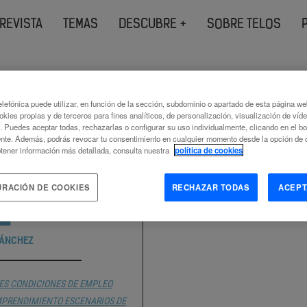
REVISTA
TEMAS
DESCUBRE +
SOBRE TELOS
s etiquetados como
startup
lefónica puede utilizar, en función de la sección, subdominio o apartado de esta página w
okies propias y de terceros para fines analíticos, de personalización, visualización de víd
c. Puedes aceptar todas, rechazarlas o configurar su uso individualmente, clicando en el b
nte. Además, podrás revocar tu consentimiento en cualquier momento desde la opción de c
tener información más detallada, consulta nuestra
política de cookies
URACIÓN DE COOKIES
RECHAZAR TODAS
ACEPT
E LAS TRES LLAVES
SÁNCHEZ
ES
CONDICIONES DE EMPLEO
PRENDIMIENTO
ESCENARIOS DE