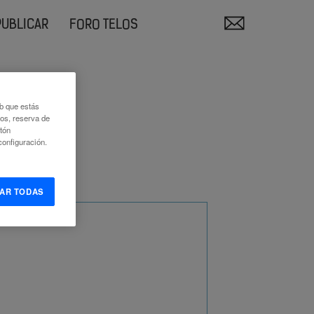
PUBLICAR
FORO TELOS
eb que estás
eos, reserva de
otón
onfiguración.
AR TODAS